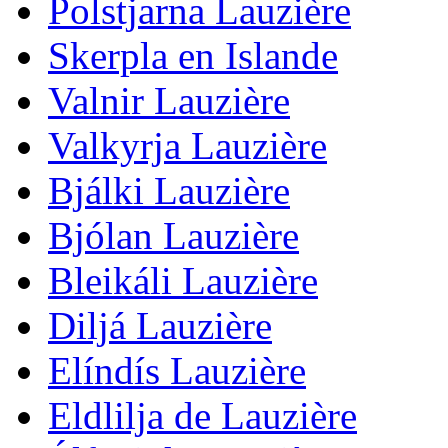
Polstjarna Lauzière
Skerpla en Islande
Valnir Lauzière
Valkyrja Lauzière
Bjálki Lauzière
Bjólan Lauzière
Bleikáli Lauzière
Diljá Lauzière
Elíndís Lauzière
Eldlilja de Lauzière