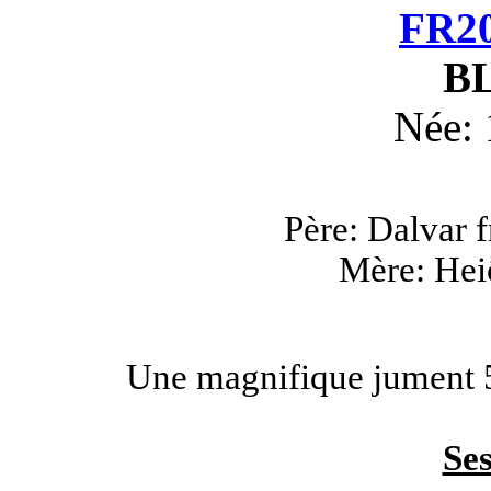
FR20
BL
Née:
Père: Dalvar 
Mère: Hei
Une magnifique jument 5
Ses