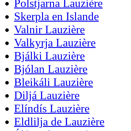
Polstjarna Lauzière
Skerpla en Islande
Valnir Lauzière
Valkyrja Lauzière
Bjálki Lauzière
Bjólan Lauzière
Bleikáli Lauzière
Diljá Lauzière
Elíndís Lauzière
Eldlilja de Lauzière