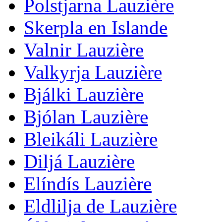
Polstjarna Lauzière
Skerpla en Islande
Valnir Lauzière
Valkyrja Lauzière
Bjálki Lauzière
Bjólan Lauzière
Bleikáli Lauzière
Diljá Lauzière
Elíndís Lauzière
Eldlilja de Lauzière