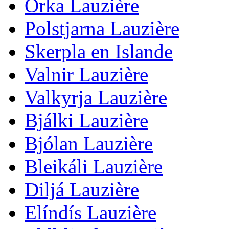
Orka Lauzière
Polstjarna Lauzière
Skerpla en Islande
Valnir Lauzière
Valkyrja Lauzière
Bjálki Lauzière
Bjólan Lauzière
Bleikáli Lauzière
Diljá Lauzière
Elíndís Lauzière