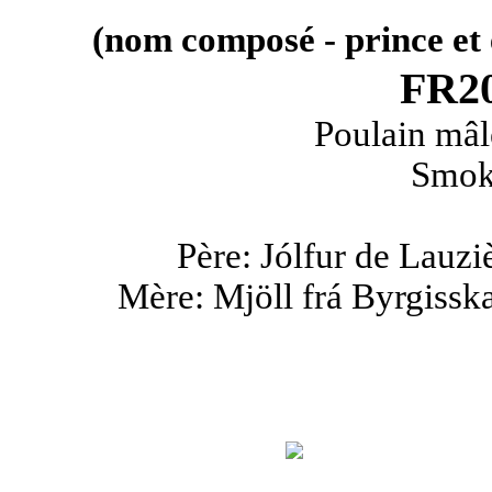
(nom composé - prince et
FR20
Poulain mâl
Smoky
Père: Jólfur de Lauzi
Mère: Mjöll frá Byrgissk