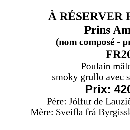
À RÉSERVER 
Prins Am
(nom composé - pr
FR20
Poulain mâle
smoky grullo avec s
Prix: 4
Père: Jólfur de Lauzi
Mère: Sveifla frá Byrgiss