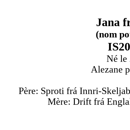
Jana f
(nom po
IS2
Né le
Alezane p
Père: Sproti frá Innri-Skelj
Mère: Drift frá Engl