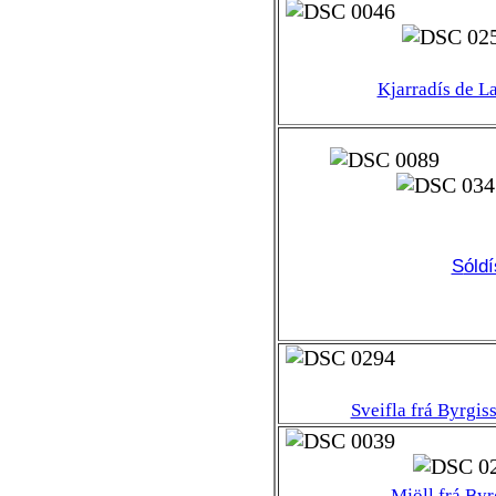
Kjarradís de L
S
óld
Sveifla frá Byrgis
Mjöll frá Byr