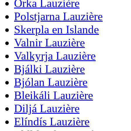
Orka Lauzière
Polstjarna Lauzière
Skerpla en Islande
Valnir Lauzière
Valkyrja Lauzière
Bjálki Lauzière
Bjólan Lauzière
Bleikáli Lauzière
Diljá Lauzière
Elíndís Lauzière