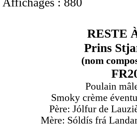
Affichages : 880
RESTE 
Prins Stja
(nom composé 
FR20
Poulain mâle
Smoky crème éventuel
Père: Jólfur de Lauzi
Mère: Sóldís frá Landam