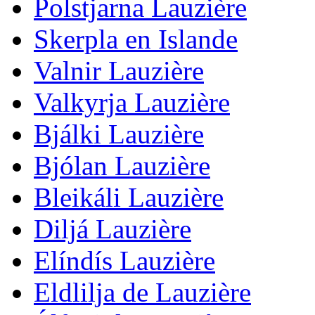
Polstjarna Lauzière
Skerpla en Islande
Valnir Lauzière
Valkyrja Lauzière
Bjálki Lauzière
Bjólan Lauzière
Bleikáli Lauzière
Diljá Lauzière
Elíndís Lauzière
Eldlilja de Lauzière