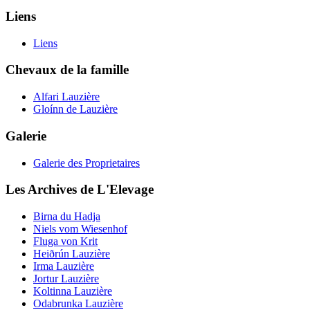
Liens
Liens
Chevaux de la famille
Alfari Lauzière
Gloínn de Lauzière
Galerie
Galerie des Proprietaires
Les Archives de L'Elevage
Birna du Hadja
Niels vom Wiesenhof
Fluga von Krit
Heiðrún Lauzière
Irma Lauzière
Jortur Lauzière
Koltinna Lauzière
Odabrunka Lauzière