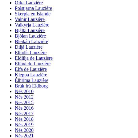
Orka Lauzière
Polstjarna Lauzière
Skerpla en Islande
Valnir Lauzière
Valkyrja Lauzière
Bjálki Lauzière
Bjólan Lauzière
Bleikáli Lauzière
Diljá Lauzière
Elíndís Lauzière
Eldlilja de Lauzière
Élfaxi de Lauzière
Elfa de Lauzière
Kleppa Lauzière
Élhríma Lauzière
Brák frá Eldborg
Nés 2010
Nés 2012
Nés 2015
Nés 2016
Nés 2017
Nés 2018
Nés 2019
Nés 2020
Nés 2021