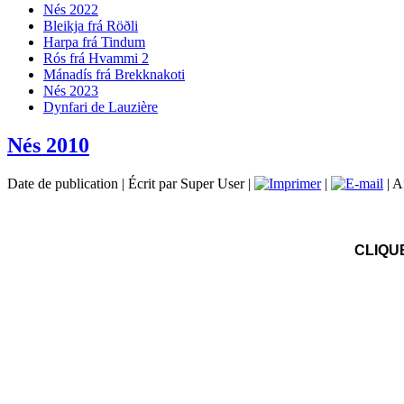
Nés 2022
Bleikja frá Röðli
Harpa frá Tindum
Rós frá Hvammi 2
Mánadís frá Brekknakoti
Nés 2023
Dynfari de Lauzière
Nés 2010
Date de publication | Écrit par Super User |
|
| A
CLIQU