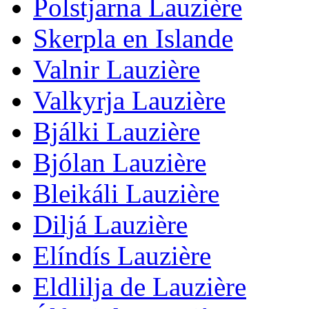
Polstjarna Lauzière
Skerpla en Islande
Valnir Lauzière
Valkyrja Lauzière
Bjálki Lauzière
Bjólan Lauzière
Bleikáli Lauzière
Diljá Lauzière
Elíndís Lauzière
Eldlilja de Lauzière