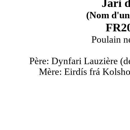
Jari
(Nom d'un
FR20
Poulain n
Père: Dynfari Lauzière (
Mère: Eirdís frá Kolsho